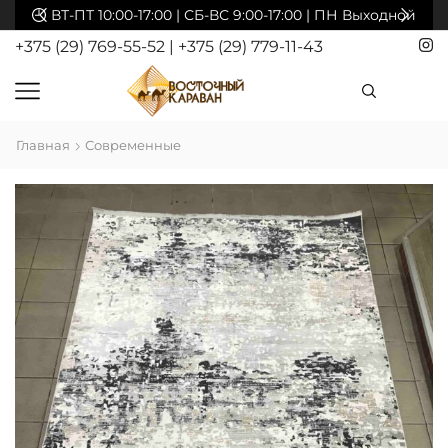
акты
ВТ-ПТ 10:00-17:00 | СБ-ВС 9:00-17:00 | ПН Выходной
+375 (29) 769-55-52
|
+375 (29) 779-11-43
Главная
Современные