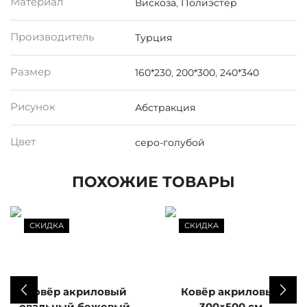
Материал
Вискоза
,
Полиэстер
Производитель
Турция
Размер
160*230
,
200*300
,
240*340
Рисунок
Абстракция
Цвет
серо-голубой
ПОХОЖИЕ ТОВАРЫ
СКИДКА
СКИДКА
Ковёр акриловый
Ковёр акриловый
овальный бежевый,
300×500 см