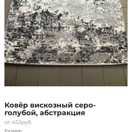
Ковёр вискозный серо-
голубой, абстракция
от
453
руб.
Размер