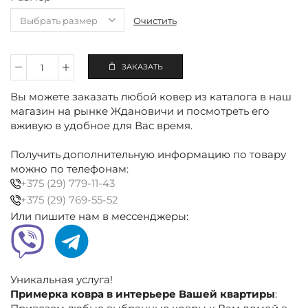
Очистить
ЗАКАЗАТЬ
Количество
Ковёр
Вы можете заказать любой ковер из каталога в наш
вискозный
серо-
магазин на рынке Ждановичи и посмотреть его
голубой,
вживую в удобное для Вас время.
абстракция
Получить дополнительную информацию по товару
можно по телефонам:
+375 (29) 779-11-43
+375 (29) 769-55-52
Или пишите нам в мессенджеры:
Уникальная услуга!
Примерка ковра в интерьере Вашей квартиры
: