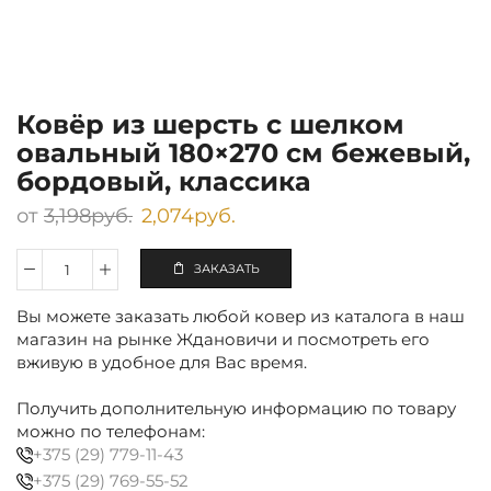
Ковёр из шерсть с шелком
овальный 180×270 см бежевый,
бордовый, классика
от
3,198
руб.
2,074
руб.
ЗАКАЗАТЬ
Количество
Ковёр
Вы можете заказать любой ковер из каталога в наш
из
шерсть
магазин на рынке Ждановичи и посмотреть его
с
вживую в удобное для Вас время.
шелком
овальный
Получить дополнительную информацию по товару
180×270
можно по телефонам:
см
+375 (29) 779-11-43
бежевый,
бордовый,
+375 (29) 769-55-52