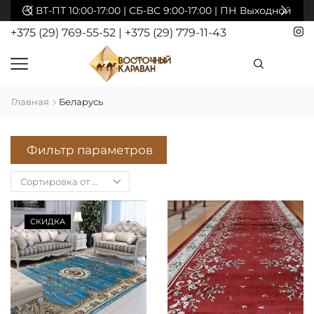
акты
ВТ-ПТ 10:00-17:00 | СБ-ВС 9:00-17:00 | ПН Выходной
+375 (29) 769-55-52
|
+375 (29) 779-11-43
Главная
Беларусь
Фильтр параметров
СКИДКА