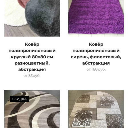
Ковёр
Ковёр
полипропиленовый
полипропиленовый
круглый 80×80 см
сирень, фиолетовый,
разноцветный,
абстракция
абстракция
от
160
руб.
от
85
руб.
СКИДКА