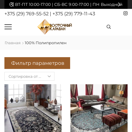
акты
ВТ-ПТ 10:00-17:00 | СБ-ВС 9:00-17:00 | ПН Выходной
+375 (29) 769-55-52
|
+375 (29) 779-11-43
Главная
100% Полипропилен
Фильтр параметров