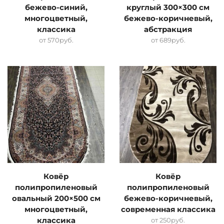
бежево-синий,
круглый 300×300 см
многоцветный,
бежево-коричневый,
классика
абстракция
от
570
руб.
от
689
руб.
Ковёр
Ковёр
полипропиленовый
полипропиленовый
овальный 200×500 см
бежево-коричневый,
многоцветный,
современная классика
классика
от
250
руб.