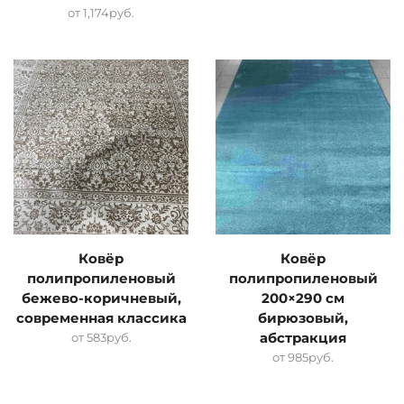
от
1,174
руб.
Ковёр
Ковёр
полипропиленовый
полипропиленовый
бежево-коричневый,
200×290 см
современная классика
бирюзовый,
от
583
руб.
абстракция
от
985
руб.