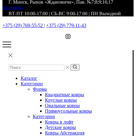
Г. Минск, Рынок «Ждановичи», Пав. №7;8;9;16;17
Контакты
ВТ-ПТ 10:00-17:00 | СБ-ВС 9:00-17:00 | ПН Выходной
+375 (29) 769-55-52
|
+375 (29) 779-11-43
Каталог
Категории
Форма
Квадратные ковры
Круглые ковры
Овальные ковры
Прямоугольные ковры
Категории
Ковры в лофт
Детские ковры
Ковры Абстракция