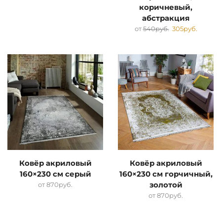
коричневый,
абстракция
от
540
руб.
305
руб.
Ковёр акриловый
Ковёр акриловый
160×230 см серый
160×230 см горчичный,
от
870
руб.
золотой
от
870
руб.