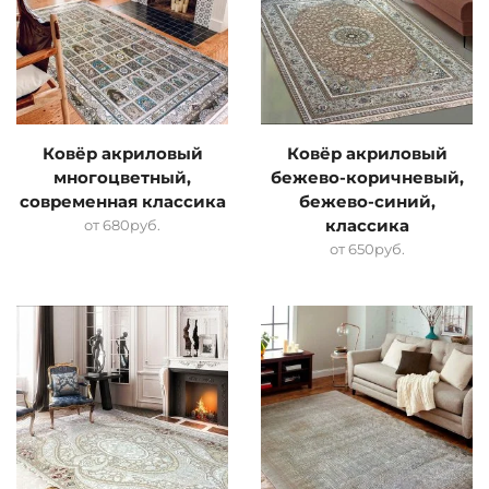
Ковёр акриловый
Ковёр акриловый
многоцветный,
бежево-коричневый,
современная классика
бежево-синий,
от
680
руб.
классика
от
650
руб.