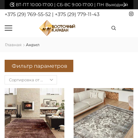
акты
ВТ-ПТ 10:00-17:00 | СБ-ВС 9:00-17:00 | ПН Выходной
+375 (29) 769-55-52
|
+375 (29) 779-11-43
Главная
Акрил
Фильтр параметров