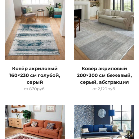
Ковёр акриловый
Ковёр акриловый
160×230 см голубой,
200×300 см бежевый,
серый
серый, абстракция
от
870
руб.
от
2,120
руб.