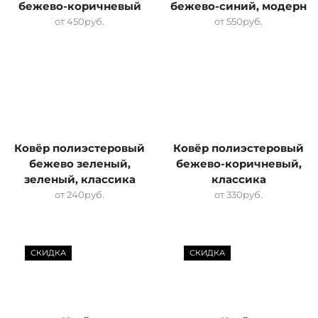
бежево-коричневый
бежево-синий, модерн
от
450
руб.
от
550
руб.
Ковёр полиэстеровый
Ковёр полиэстеровый
бежево зеленый,
бежево-коричневый,
зеленый, классика
классика
от
240
руб.
от
330
руб.
СКИДКА
СКИДКА