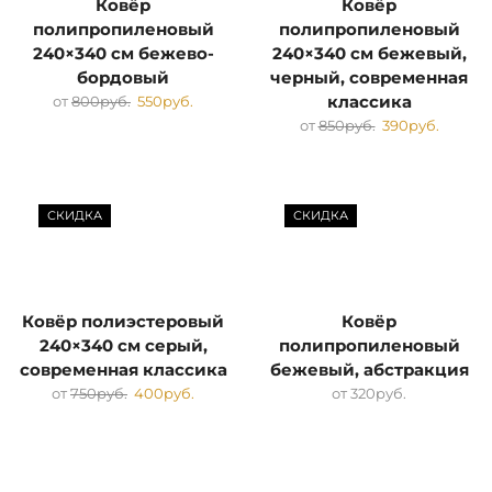
Ковёр
Ковёр
полипропиленовый
полипропиленовый
240×340 см бежево-
240×340 см бежевый,
бордовый
черный, современная
от
800
руб.
550
руб.
классика
от
850
руб.
390
руб.
СКИДКА
СКИДКА
Ковёр полиэстеровый
Ковёр
240×340 см серый,
полипропиленовый
современная классика
бежевый, абстракция
от
750
руб.
400
руб.
от
320
руб.