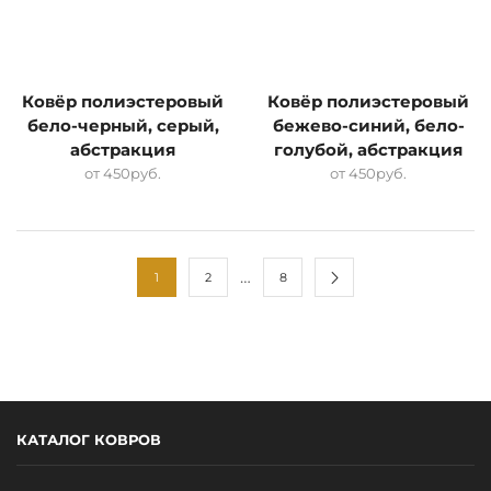
Ковёр полиэстеровый
Ковёр полиэстеровый
бело-черный, серый,
бежево-синий, бело-
абстракция
голубой, абстракция
от
450
руб.
от
450
руб.
…
1
2
8
КАТАЛОГ КОВРОВ