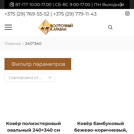
акты
ВТ-ПТ 10:00-17:00 | СБ-ВС 9:00-17:00 | ПН Выходной
+375 (29) 769-55-52
|
+375 (29) 779-11-43
Главная
240*340
Фильтр параметров
Ковёр полиэстеровый
Ковёр бамбуковый
овальный 240×340 см
бежево-коричневый,