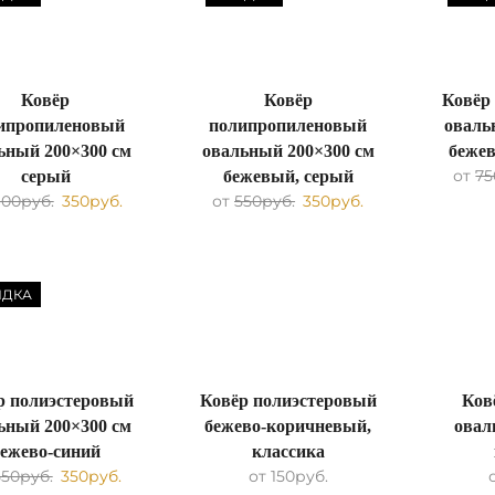
Ковёр
Ковёр
Ковёр
ипропиленовый
полипропиленовый
оваль
ьный 200×300 см
овальный 200×300 см
беже
от
75
серый
бежевый, серый
600
руб.
350
руб.
от
550
руб.
350
руб.
ИДКА
р полиэстеровый
Ковёр полиэстеровый
Ков
ьный 200×300 см
бежево-коричневый,
овал
ежево-синий
классика
550
руб.
350
руб.
от
150
руб.