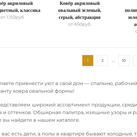
вёр акриловый
Ковёр акриловый
цветный, классика
овальный зеленый,
поли
от
1,150
руб.
серый, абстракция
зол
от
650
руб.
а
…
1
2
10
лаете привнести уют в свой дом — спальню, рабочи
ианту ковра овальной формы!
едставляем широкий ассортимент продукции, среди
в и оттенков. Обширная палитра, изящные узоры и р
е вы найдете в нашем каталоге.
 вас есть дети, а полы в квартире бывают холодные,