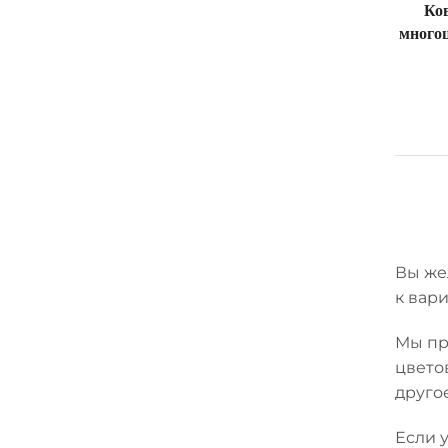
Ко
много
Вы же
к вар
Мы пр
цвето
друго
Если у