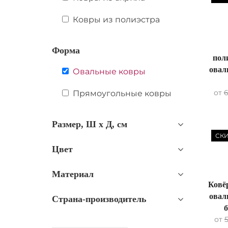
Ковры из полиэстра
Форма
пол
овал
Овальные ковры
от
Прямоугольные ковры
Размер, Ш х Д, см
СК
Цвет
Материал
Ковё
овал
Страна-производитель
б
от