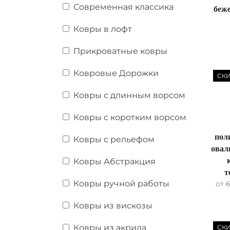
Современная классика
беж
Ковры в лофт
Прикроватные ковры
Ковровые Дорожки
СК
Ковры с длинным ворсом
Ковры с коротким ворсом
пол
Ковры с рельефом
овал
Ковры Абстракция
т
Ковры ручной работы
от
Ковры из вискозы
Ковры из акрила
СК