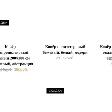
ИДКА
Ковёр
Ковёр полиэстеровый
Ковёр
ипропиленовый
бежевый, белый, модерн
овал
от
132
руб.
ьный 200×300 см
се
евый, абстракция
600
руб.
350
руб.
СКИДКА