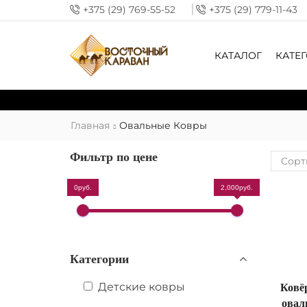
+375 (29) 769-55-52
+375 (29) 779-11-43
КАТАЛОГ
КАТЕ
Главная
Овальные Ковры
Фильтр по цене
0руб.
2,000руб.
Категории
Детские ковры
Ковё
овал