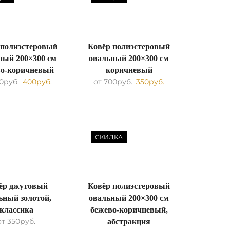
 полиэстеровый
Ковёр полиэстеровый
ный 200×300 см
овальный 200×300 см
во-коричневый
коричневый
0
руб.
400
руб.
от
700
руб.
350
руб.
СКИДКА
ёр джутовый
Ковёр полиэстеровый
ьный золотой,
овальный 200×300 см
классика
бежево-коричневый,
от
350
руб.
абстракция