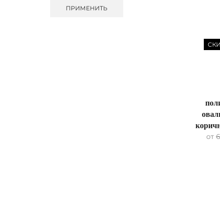
ПРИМЕНИТЬ
СК
пол
овал
коричн
от