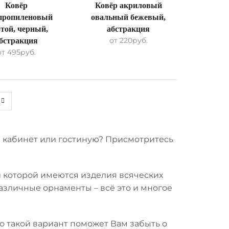
Ковёр
Ковёр акриловый
пропиленовый
овальный бежевый,
отой, черный,
абстракция
от
220
руб.
бстракция
от
495
руб.
й кабинет или гостиную? Присмотритесь
 которой имеются изделия всяческих
азличные орнаменты – всё это и многое
 то такой вариант поможет Вам забыть о