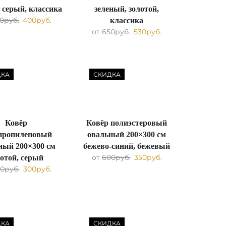
, серый, классика
зеленый, золотой,
0
руб.
400
руб.
классика
от
650
руб.
530
руб.
ДКА
СКИДКА
Ковёр
Ковёр полиэстеровый
пропиленовый
овальный 200×300 см
ный 200×300 см
бежево-синий, бежевый
от
600
руб.
350
руб.
лотой, серый
0
руб.
300
руб.
ДКА
СКИДКА