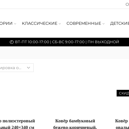
О
ГОРИИ
КЛАССИЧЕСКИЕ
СОВРЕМЕННЫЕ
ДЕТСКИ
ВТ-ПТ 10:00-17:00 | СБ-ВС 9:00-17:00 | ПН ВЫХОДНОЙ
СКИ
р полиэстеровый
Ковёр бамбуковый
Ковёр
ьный 240×340 см
бежево-коричневый,
оваль