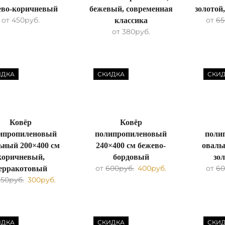
ево-коричневый
бежевый, современная
золотой
от
450
руб.
от
65
классика
от
380
руб.
ИДКА
СКИДКА
СКИ
Ковёр
Ковёр
ипропиленовый
полипропиленовый
поли
ьный 200×400 см
240×400 см бежево-
оваль
коричневый,
бордовый
зо
от
600
руб.
400
руб.
от
60
ерракотовый
650
руб.
300
руб.
ИДКА
СКИДКА
СКИ