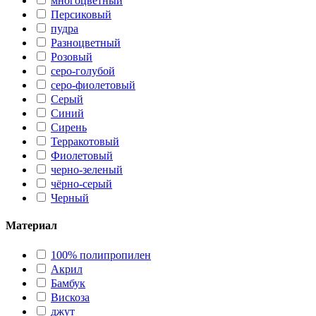
многоцветный
Персиковый
пудра
Разноцветный
Розовый
серо-голубой
серо-фиолетовый
Серый
Синий
Сирень
Терракотовый
Фиолетовый
черно-зеленый
чёрно-серый
Черный
Материал
100% полипропилен
Акрил
Бамбук
Вискоза
джут