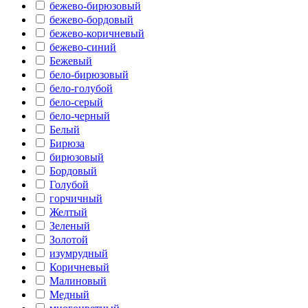
бежево-бирюзовый
бежево-бордовый
бежево-коричневый
бежево-синий
Бежевый
бело-бирюзовый
бело-голубой
бело-серый
бело-черный
Белый
Бирюза
бирюзовый
Бордовый
Голубой
горчичный
Желтый
Зеленый
Золотой
изумрудный
Коричневый
Малиновый
Медный