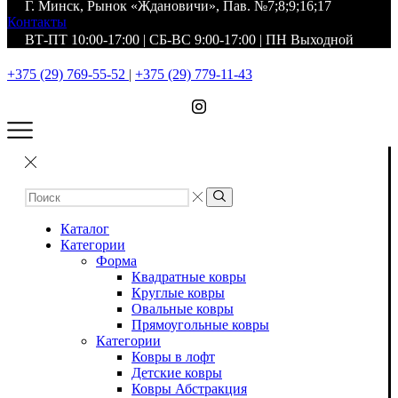
Г. Минск, Рынок «Ждановичи», Пав. №7;8;9;16;17
Контакты
ВТ-ПТ 10:00-17:00 | СБ-ВС 9:00-17:00 | ПН Выходной
+375 (29) 769-55-52
|
+375 (29) 779-11-43
Каталог
Категории
Форма
Квадратные ковры
Круглые ковры
Овальные ковры
Прямоугольные ковры
Категории
Ковры в лофт
Детские ковры
Ковры Абстракция