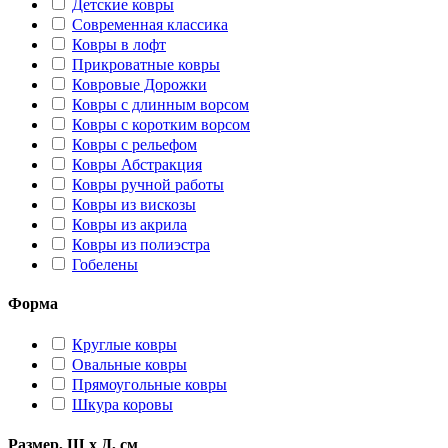
Детские ковры
Современная классика
Ковры в лофт
Прикроватные ковры
Ковровые Дорожки
Ковры с длинным ворсом
Ковры с коротким ворсом
Ковры с рельефом
Ковры Абстракция
Ковры ручной работы
Ковры из вискозы
Ковры из акрила
Ковры из полиэстра
Гобелены
Форма
Круглые ковры
Овальные ковры
Прямоугольные ковры
Шкура коровы
Размер, Ш х Д, см