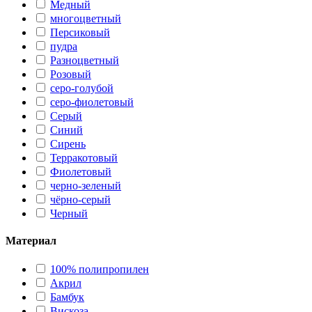
Медный
многоцветный
Персиковый
пудра
Разноцветный
Розовый
серо-голубой
серо-фиолетовый
Серый
Синий
Сирень
Терракотовый
Фиолетовый
черно-зеленый
чёрно-серый
Черный
Материал
100% полипропилен
Акрил
Бамбук
Вискоза