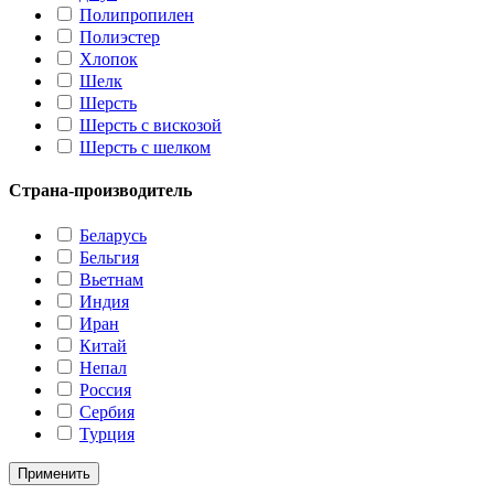
Полипропилен
Полиэстер
Хлопок
Шелк
Шерсть
Шерсть с вискозой
Шерсть с шелком
Страна-производитель
Беларусь
Бельгия
Вьетнам
Индия
Иран
Китай
Непал
Россия
Сербия
Турция
Применить