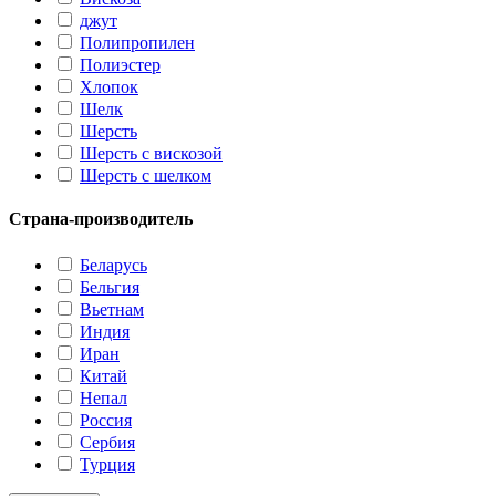
джут
Полипропилен
Полиэстер
Хлопок
Шелк
Шерсть
Шерсть с вискозой
Шерсть с шелком
Страна-производитель
Беларусь
Бельгия
Вьетнам
Индия
Иран
Китай
Непал
Россия
Сербия
Турция