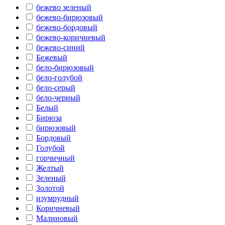
бежево зеленый
бежево-бирюзовый
бежево-бордовый
бежево-коричневый
бежево-синий
Бежевый
бело-бирюзовый
бело-голубой
бело-серый
бело-черный
Белый
Бирюза
бирюзовый
Бордовый
Голубой
горчичный
Желтый
Зеленый
Золотой
изумрудный
Коричневый
Малиновый