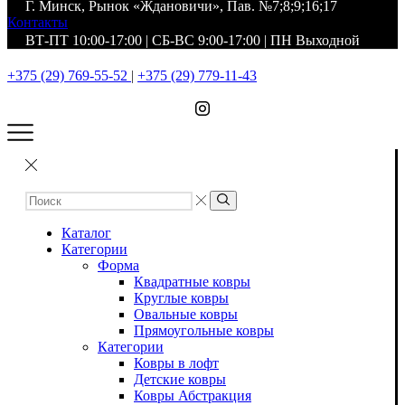
Г. Минск, Рынок «Ждановичи», Пав. №7;8;9;16;17
Контакты
ВТ-ПТ 10:00-17:00 | СБ-ВС 9:00-17:00 | ПН Выходной
+375 (29) 769-55-52
|
+375 (29) 779-11-43
Каталог
Категории
Форма
Квадратные ковры
Круглые ковры
Овальные ковры
Прямоугольные ковры
Категории
Ковры в лофт
Детские ковры
Ковры Абстракция