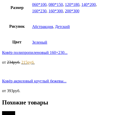
060*100
,
080*150
,
120*180
,
140*200
,
Размер
160*230
,
160*300
,
200*300
Рисунок
Абстракция
,
Детский
Цвет
Зеленый
Ковёр полипропиленовый 160×230...
от
234
руб.
215
руб.
Ковёр акриловый круглый бежевы...
от
393
руб.
Похожие товары
Скидка