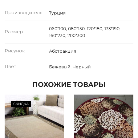
Производитель
Турция
060*100
,
080*150
,
120*180
,
133*190
,
Размер
160*230
,
200*300
Рисунок
Абстракция
Цвет
Бежевый
,
Черный
ПОХОЖИЕ ТОВАРЫ
СКИДКА