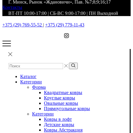
Г. Минск, Рынок «Ждановичи», Пав. №7;8;9;16;17
Контакты
ВТ-ПТ 10:00-17:00 | СБ-ВС 9:00-17:00 | ПН Выходной
+375 (29) 769-55-52
|
+375 (29) 779-11-43
Каталог
Категории
Форма
Квадратные ковры
Круглые ковры
Овальные ковры
Прямоугольные ковры
Категории
Ковры в лофт
Детские ковры
Ковры Абстракция