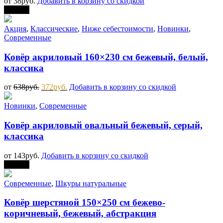
от
38
руб.
Добавить в корзину со скидкой
Скидка
Акция
,
Классические
,
Ниже себестоимости
,
Новинки
,
Современные
Ковёр акриловый 160×230 см бежевый, белый,
классика
от
638
руб.
372
руб.
Добавить в корзину со скидкой
Новинки
,
Современные
Ковёр акриловый овальный бежевый, серый,
классика
от
143
руб.
Добавить в корзину со скидкой
Скидка
Современные
,
Шкуры натуральные
Ковёр шерстяной 150×250 см бежево-
коричневый, бежевый, абстракция