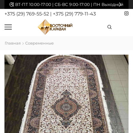
акты
ВТ-ПТ 10:00-17:00 | СБ-ВС 9:00-17:00 | ПН Выходной
+375 (29) 769-55-52
|
+375 (29) 779-11-43
Главная
Современные