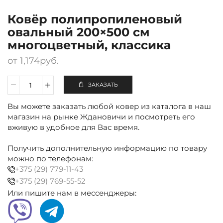
Ковёр полипропиленовый
овальный 200×500 см
многоцветный, классика
от
1,174
руб.
ЗАКАЗАТЬ
Количество
Ковёр
Вы можете заказать любой ковер из каталога в наш
полипропиленовый
овальный
магазин на рынке Ждановичи и посмотреть его
200×500
вживую в удобное для Вас время.
см
многоцветный,
Получить дополнительную информацию по товару
классика
можно по телефонам:
+375 (29) 779-11-43
+375 (29) 769-55-52
Или пишите нам в мессенджеры: