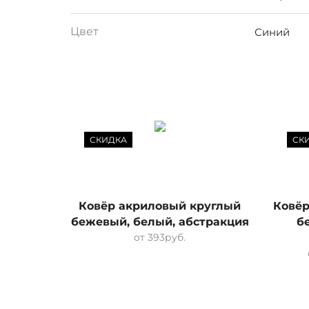
Цвет
Синий
СКИДКА
СК
Ковёр акриловый круглый
Ковёр
бежевый, белый, абстракция
б
от
393
руб.