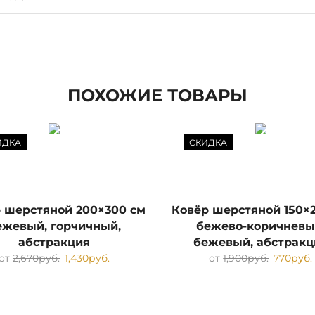
ПОХОЖИЕ ТОВАРЫ
ИДКА
СКИДКА
 шерстяной 200×300 см
Ковёр шерстяной 150×
ежевый, горчичный,
бежево-коричневы
абстракция
бежевый, абстракц
от
2,670
руб.
1,430
руб.
от
1,900
руб.
770
руб.