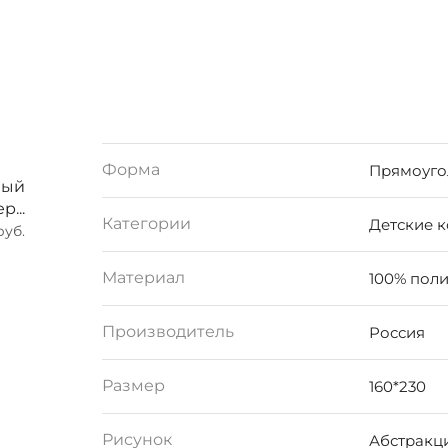
Форма
Прямоуго
вый
р...
Категории
Детские 
руб.
Материал
100% пол
Производитель
Россия
Размер
160*230
Рисунок
Абстракц