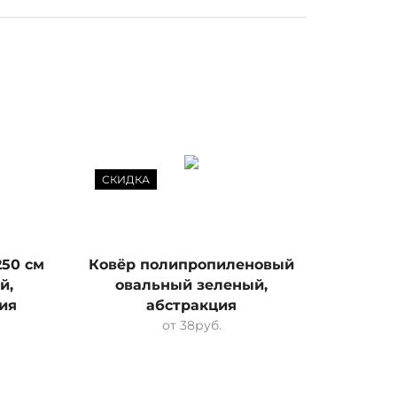
СКИДКА
СКИД
250 см
Ковёр полипропиленовый
Ковёр
й,
овальный зеленый,
бе
ия
абстракция
от
38
руб.