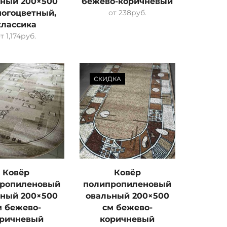
ьный 200×500
бежево-коричневый
ногоцветный,
от
238
руб.
классика
от
1,174
руб.
СКИДКА
Ковёр
Ковёр
ропиленовый
полипропиленовый
ьный 200×500
овальный 200×500
м бежево-
см бежево-
ричневый
коричневый