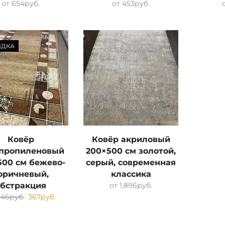
от
654
руб.
от
453
руб.
ИДКА
Ковёр
Ковёр акриловый
пропиленовый
200×500 см золотой,
500 см бежево-
серый, современная
оричневый,
классика
абстракция
от
1,896
руб.
446
руб.
367
руб.