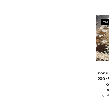
СК
поли
200×
к
от