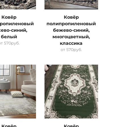
Ковёр
Ковёр
ропиленовый
полипропиленовый
ево-синий,
бежево-синий,
белый
многоцветный,
от
570
руб.
классика
от
570
руб.
Ковёр
Ковёр