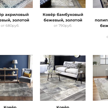
ёр акриловый
Ковёр бамбуковый
евый, золотой
бежевый, золотой
полип
от
680
руб.
от
790
руб.
беж
Ковёр
Ковёр