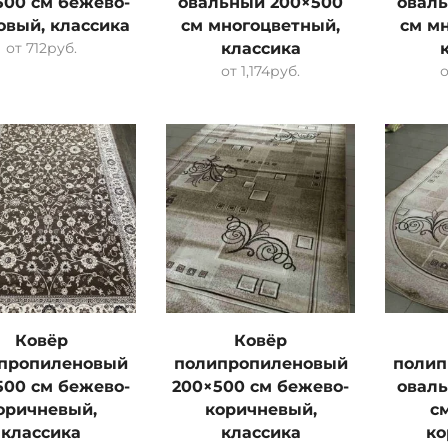
500 см бежево-
овальный 200×500
овал
овый, классика
см многоцветный,
см м
от
712
руб.
классика
от
1,174
руб.
Ковёр
Ковёр
пропиленовый
полипропиленовый
полип
500 см бежево-
200×500 см бежево-
овал
оричневый,
коричневый,
с
классика
классика
ко