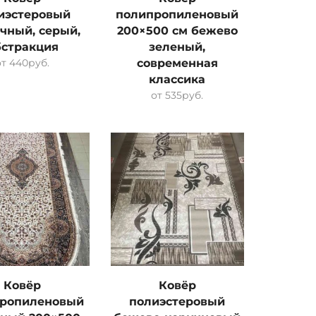
иэстеровый
полипропиленовый
чный, серый,
200×500 см бежево
бстракция
зеленый,
от
440
руб.
современная
классика
от
535
руб.
Ковёр
Ковёр
ропиленовый
полиэстеровый