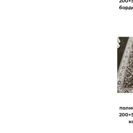
200×
борд
поли
200×
к