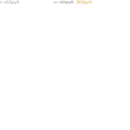
от
453
руб.
от
451
руб.
369
руб.