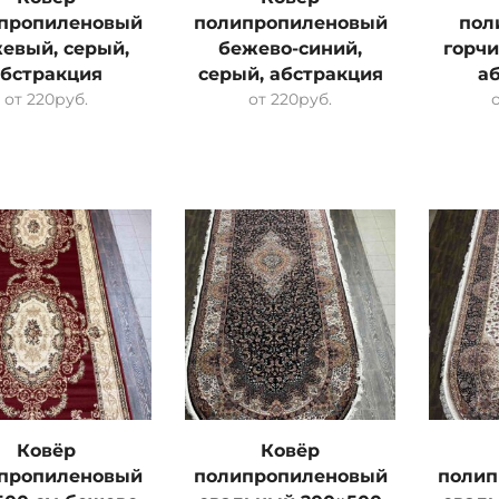
пропиленовый
полипропиленовый
пол
евый, серый,
бежево-синий,
горчи
абстракция
серый, абстракция
а
от
220
руб.
от
220
руб.
Ковёр
Ковёр
пропиленовый
полипропиленовый
полип