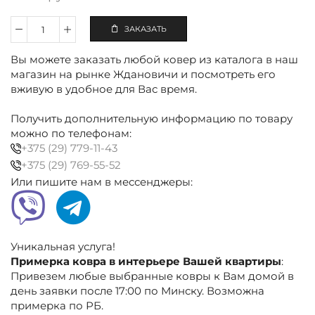
ЗАКАЗАТЬ
Количество
Ковёр
Вы можете заказать любой ковер из каталога в наш
полиэстеровый
овальный
магазин на рынке Ждановичи и посмотреть его
240×340
вживую в удобное для Вас время.
см
серый,
Получить дополнительную информацию по товару
абстракция
можно по телефонам:
+375 (29) 779-11-43
+375 (29) 769-55-52
Или пишите нам в мессенджеры:
Уникальная услуга!
Примерка ковра в интерьере Вашей квартиры
:
Привезем любые выбранные ковры к Вам домой в
день заявки после 17:00 по Минску. Возможна
примерка по РБ.