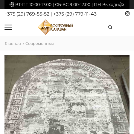
акты
ВТ-ПТ 10:00-17:00 | СБ-ВС 9:00-17:00 | ПН Выходной
+375 (29) 769-55-52
|
+375 (29) 779-11-43
Главная
Современные