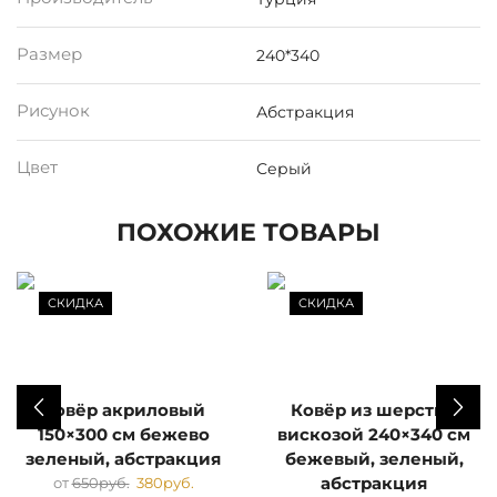
Размер
240*340
Рисунок
Абстракция
Цвет
Серый
ПОХОЖИЕ ТОВАРЫ
СКИДКА
СКИДКА
Ковёр акриловый
Ковёр из шерсть с
150×300 см бежево
вискозой 240×340 см
зеленый, абстракция
бежевый, зеленый,
от
650
руб.
380
руб.
абстракция