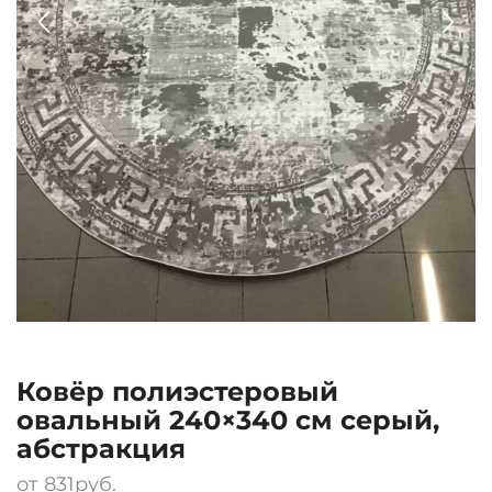
Ковёр полиэстеровый
овальный 240×340 см серый,
абстракция
от
831
руб.