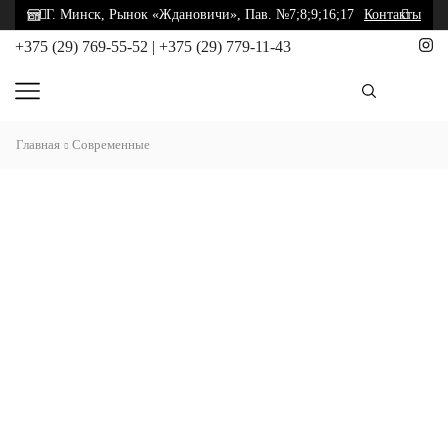
Г. Минск, Рынок «Ждановичи», Пав. №7;8;9;16;17
Контакты
+375 (29) 769-55-52
|
+375 (29) 779-11-43
Главная
Современные