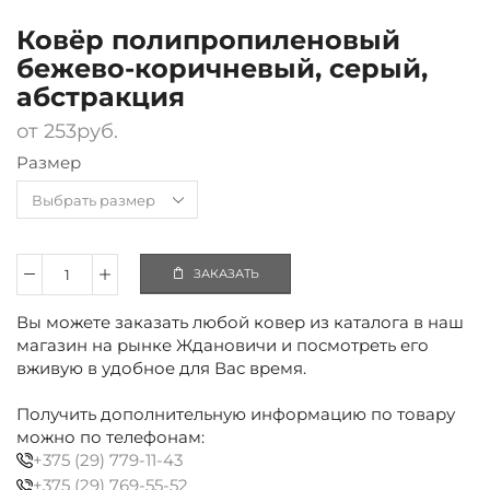
Ковёр полипропиленовый
бежево-коричневый, серый,
абстракция
от
253
руб.
Размер
ЗАКАЗАТЬ
Количество
Ковёр
Вы можете заказать любой ковер из каталога в наш
полипропиленовый
бежево-
магазин на рынке Ждановичи и посмотреть его
коричневый,
вживую в удобное для Вас время.
серый,
абстракция
Получить дополнительную информацию по товару
можно по телефонам:
+375 (29) 779-11-43
+375 (29) 769-55-52