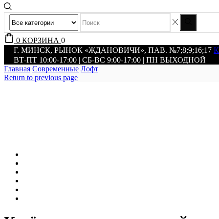
0
КОРЗИНА
0
Г. МИНСК, РЫНОК «ЖДАНОВИЧИ», ПАВ. №7;8;9;16;17
ВТ-ПТ 10:00-17:00 | СБ-ВС 9:00-17:00 | ПН ВЫХОДНОЙ
Главная
Современные
Лофт
Return to previous page