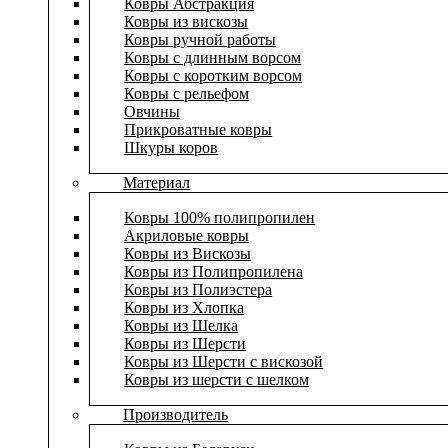
Ковры Абстракция
Ковры из вискозы
Ковры ручной работы
Ковры с длинным ворсом
Ковры с коротким ворсом
Ковры с рельефом
Овчины
Прикроватные ковры
Шкуры коров
Материал
Ковры 100% полипропилен
Акриловые ковры
Ковры из Вискозы
Ковры из Полипропилена
Ковры из Полиэстера
Ковры из Хлопка
Ковры из Шелка
Ковры из Шерсти
Ковры из Шерсти с вискозой
Ковры из шерсти с шелком
Производитель