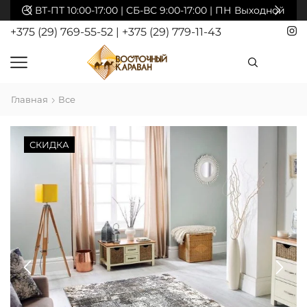
акты
ВТ-ПТ 10:00-17:00 | СБ-ВС 9:00-17:00 | ПН Выходной
+375 (29) 769-55-52
|
+375 (29) 779-11-43
Главная
Все
СКИДКА