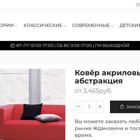
О
ГОРИИ
КЛАССИЧЕСКИЕ
СОВРЕМЕННЫЕ
ДЕТСКИ
ВТ-ПТ 10:00-17:00 | СБ-ВС 9:00-17:00 | ПН ВЫХОДНОЙ
Ковёр акрилов
абстракция
от
3,465
руб.
ЗАКАЗ
Количество
Ковёр
Вы можете заказать любо
акриловый
200×300
рынке Ждановичи и посм
см
время.