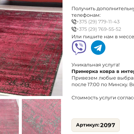
бордовый,
абстракция
Получить дополнительн
телефонам:
+375 (29) 779-11-43
+375 (29) 769-55-52
Или пишите нам в месс
Уникальная услуга!
Примерка ковра в инт
Привезем любые выбран
после 17:00 по Минску. 
Стоимость услуги согла
2097