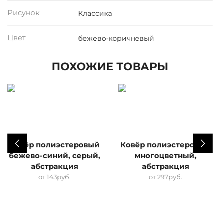
Рисунок
Классика
Цвет
бежево-коричневый
ПОХОЖИЕ ТОВАРЫ
Ковёр полиэстеровый
Ковёр полиэстеровый
бежево-синий, серый,
многоцветный,
абстракция
абстракция
от
143
руб.
от
297
руб.