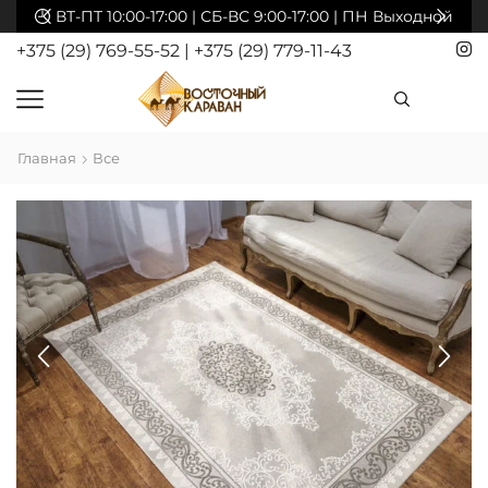
акты
ВТ-ПТ 10:00-17:00 | СБ-ВС 9:00-17:00 | ПН Выходной
+375 (29) 769-55-52
|
+375 (29) 779-11-43
Главная
Все