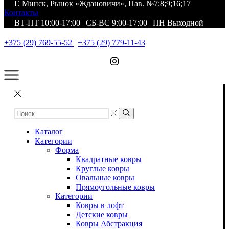
Г. Минск, Рынок «Ждановичи», Пав. №7;8;9;16;17
Контакты
ВТ-ПТ 10:00-17:00 | СБ-ВС 9:00-17:00 | ПН Выходной
+375 (29) 769-55-52
|
+375 (29) 779-11-43
Каталог
Категории
Форма
Квадратные ковры
Круглые ковры
Овальные ковры
Прямоугольные ковры
Категории
Ковры в лофт
Детские ковры
Ковры Абстракция