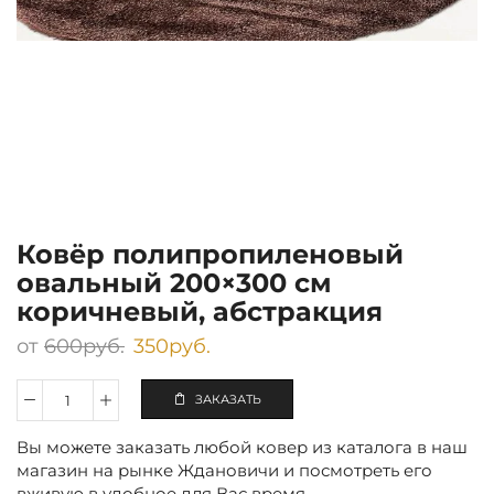
Ковёр полипропиленовый
овальный 200×300 см
коричневый, абстракция
от
600
руб.
350
руб.
ЗАКАЗАТЬ
Количество
Ковёр
Вы можете заказать любой ковер из каталога в наш
полипропиленовый
овальный
магазин на рынке Ждановичи и посмотреть его
200×300