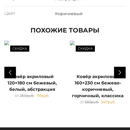
Цвет
Коричневый
ПОХОЖИЕ ТОВАРЫ
СКИДКА
СКИДКА
Ковёр акриловый
Ковёр акриловый
120×180 см бежевый,
160×230 см бежево-
белый, абстракция
коричневый,
от
250
руб.
191
руб.
горчичный, классика
от
583
руб.
347
руб.