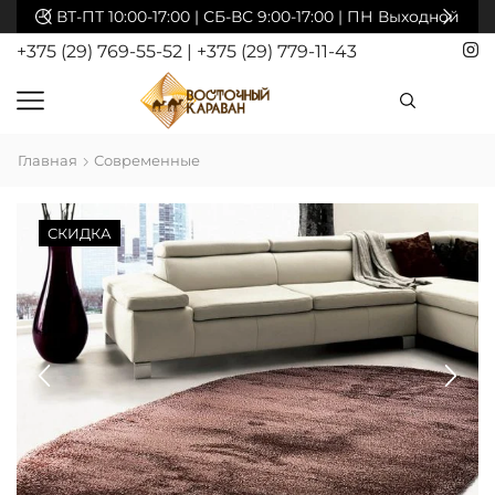
акты
ВТ-ПТ 10:00-17:00 | СБ-ВС 9:00-17:00 | ПН Выходной
+375 (29) 769-55-52
|
+375 (29) 779-11-43
Главная
Современные
СКИДКА