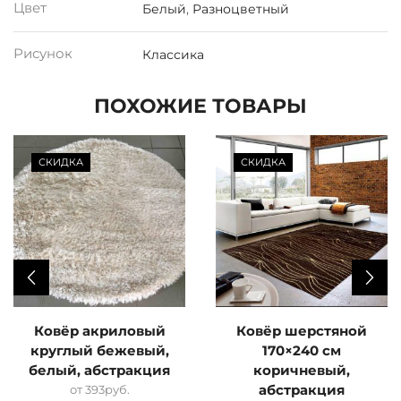
Цвет
Белый
,
Разноцветный
Рисунок
Классика
ПОХОЖИЕ ТОВАРЫ
СКИДКА
СКИДКА
Ковёр акриловый
Ковёр шерстяной
круглый бежевый,
170×240 см
белый, абстракция
коричневый,
от
393
руб.
абстракция