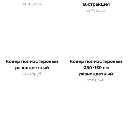
от
203
руб.
абстракция
от
773
руб.
Ковёр полиэстеровый
Ковёр полиэстеровый
разноцветный
080×150 см
от
428
руб.
разноцветный
от
156
руб.