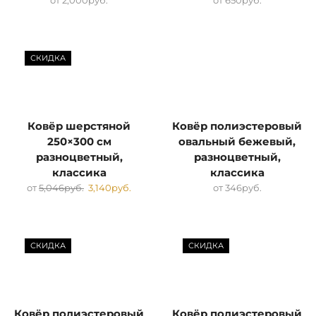
от
2,000
руб.
от
650
руб.
СКИДКА
Ковёр шерстяной
Ковёр полиэстеровый
250×300 см
овальный бежевый,
разноцветный,
разноцветный,
классика
классика
от
5,046
руб.
3,140
руб.
от
346
руб.
СКИДКА
СКИДКА
Ковёр полиэстеровый
Ковёр полиэстеровый