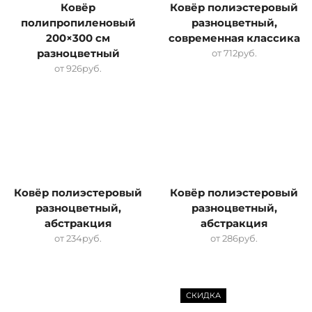
Ковёр
Ковёр полиэстеровый
полипропиленовый
разноцветный,
200×300 см
современная классика
разноцветный
от
712
руб.
от
926
руб.
Ковёр полиэстеровый
Ковёр полиэстеровый
разноцветный,
разноцветный,
абстракция
абстракция
от
234
руб.
от
286
руб.
СКИДКА