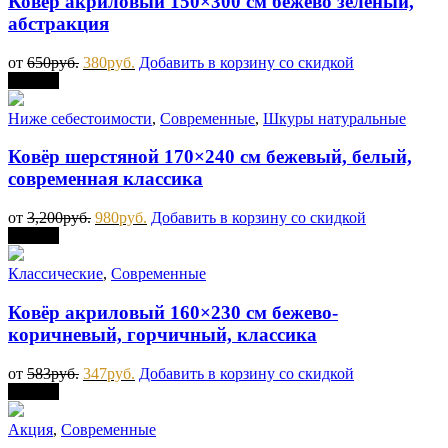
Ковёр акриловый 150×300 см бежево зеленый,
абстракция
от
650
руб.
380
руб.
Добавить в корзину со скидкой
Скидка
Ниже себестоимости
,
Современные
,
Шкуры натуральные
Ковёр шерстяной 170×240 см бежевый, белый,
современная классика
от
3,200
руб.
980
руб.
Добавить в корзину со скидкой
Скидка
Классические
,
Современные
Ковёр акриловый 160×230 см бежево-
коричневый, горчичный, классика
от
583
руб.
347
руб.
Добавить в корзину со скидкой
Скидка
Акция
,
Современные