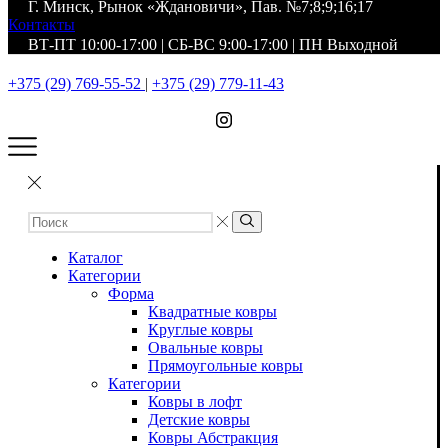
Г. Минск, Рынок «Ждановичи», Пав. №7;8;9;16;17
Контакты
ВТ-ПТ 10:00-17:00 | СБ-ВС 9:00-17:00 | ПН Выходной
+375 (29) 769-55-52
|
+375 (29) 779-11-43
Каталог
Категории
Форма
Квадратные ковры
Круглые ковры
Овальные ковры
Прямоугольные ковры
Категории
Ковры в лофт
Детские ковры
Ковры Абстракция