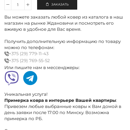
ЗАКАЗАТЬ
Количество
Ковёр
Вы можете заказать любой ковер из каталога в наш
акриловый
150×230
магазин на рынке Ждановичи и посмотреть его
см
вживую в удобное для Вас время.
бежевый,
белый,
Получить дополнительную информацию по товару
абстракция
можно по телефонам:
+375 (29) 779-11-43
+375 (29) 769-55-52
Или пишите нам в мессенджеры:
Уникальная услуга!
Примерка ковра в интерьере Вашей квартиры
:
Привезем любые выбранные ковры к Вам домой в
день заявки после 17:00 по Минску. Возможна
примерка по РБ.