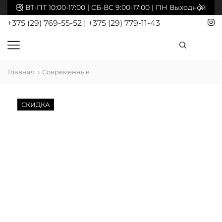
акты
ВТ-ПТ 10:00-17:00 | СБ-ВС 9:00-17:00 | ПН Выходной
+375 (29) 769-55-52
|
+375 (29) 779-11-43
Главная
Современные
СКИДКА