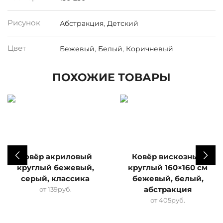
Рисунок
Абстракция
,
Детский
Цвет
Бежевый
,
Белый
,
Коричневый
ПОХОЖИЕ ТОВАРЫ
Ковёр акриловый
Ковёр вискозный
круглый бежевый,
круглый 160×160 см
серый, классика
бежевый, белый,
от
139
руб.
абстракция
от
405
руб.