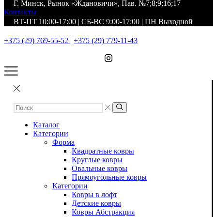
Г. Минск, Рынок «Ждановичи», Пав. №7;8;9;16;17
Контакты
ВТ-ПТ 10:00-17:00 | СБ-ВС 9:00-17:00 | ПН Выходной
+375 (29) 769-55-52
|
+375 (29) 779-11-43
Каталог
Категории
Форма
Квадратные ковры
Круглые ковры
Овальные ковры
Прямоугольные ковры
Категории
Ковры в лофт
Детские ковры
Ковры Абстракция