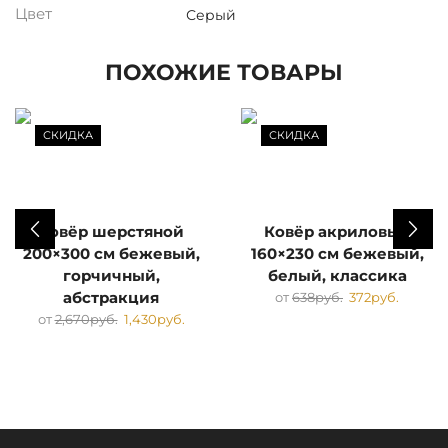
Цвет
Серый
ПОХОЖИЕ ТОВАРЫ
СКИДКА
СКИДКА
Ковёр шерстяной
Ковёр акриловый
200×300 см бежевый,
160×230 см бежевый,
горчичный,
белый, классика
абстракция
от
638
руб.
372
руб.
от
2,670
руб.
1,430
руб.