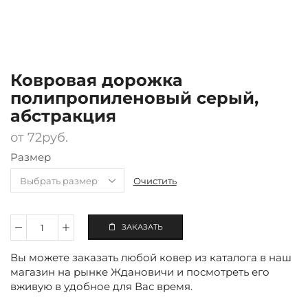
Ковровая дорожка
полипропиленовый серый,
абстракция
от
72
руб.
Размер
Очистить
ЗАКАЗАТЬ
Количество
Ковровая
Вы можете заказать любой ковер из каталога в наш
дорожка
полипропиленовый
магазин на рынке Ждановичи и посмотреть его
серый,
вживую в удобное для Вас время.
абстракция