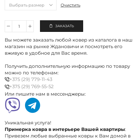
Очистить
ЗАКАЗАТЬ
Количество
Ковёр
Вы можете заказать любой ковер из каталога в наш
полиэстеровый
золотой,
магазин на рынке Ждановичи и посмотреть его
серый,
вживую в удобное для Вас время.
модерн
Получить дополнительную информацию по товару
можно по телефонам:
+375 (29) 779-11-43
+375 (29) 769-55-52
Или пишите нам в мессенджеры:
Уникальная услуга!
Примерка ковра в интерьере Вашей квартиры
:
Привезем любые выбранные ковры к Вам домой в