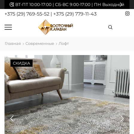
акты
ВТ-ПТ 10:00-17:00 | СБ-ВС 9:00-17:00 | ПН Выходной
+375 (29) 769-55-52
|
+375 (29) 779-11-43
Главная
Современные
Лофт
СКИДКА