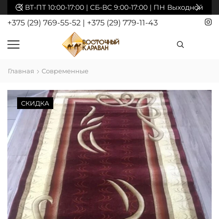
акты
ВТ-ПТ 10:00-17:00 | СБ-ВС 9:00-17:00 | ПН Выходной
+375 (29) 769-55-52
|
+375 (29) 779-11-43
Главная
Современные
СКИДКА