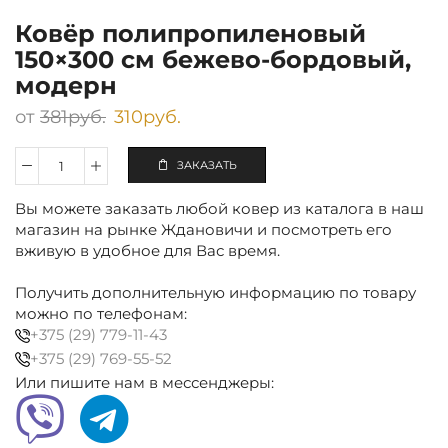
Ковёр полипропиленовый
150×300 см бежево-бордовый,
модерн
от
381
руб.
310
руб.
ЗАКАЗАТЬ
Количество
Ковёр
Вы можете заказать любой ковер из каталога в наш
полипропиленовый
150×300
магазин на рынке Ждановичи и посмотреть его
см
вживую в удобное для Вас время.
бежево-
бордовый,
Получить дополнительную информацию по товару
модерн
можно по телефонам:
+375 (29) 779-11-43
+375 (29) 769-55-52
Или пишите нам в мессенджеры: