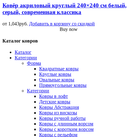
Ковёр акриловый круглый 240×240 см белый,
серый, современная классика
от
1,043
руб.
Добавить в корзину со скидкой
Buy now
Каталог ковров
Каталог
Категории
Форма
Квадратные ковры
Круглые ковры
Овальные ковры
Прямоугольные ковры
Категории
Ковры в лофт
Детские ковры
Ковры Абстракция
Ковры из вискозы
Ковры ручной работы
Ковры с длинным ворсом
Ковры с коротким ворсом
Ковры с рельефом