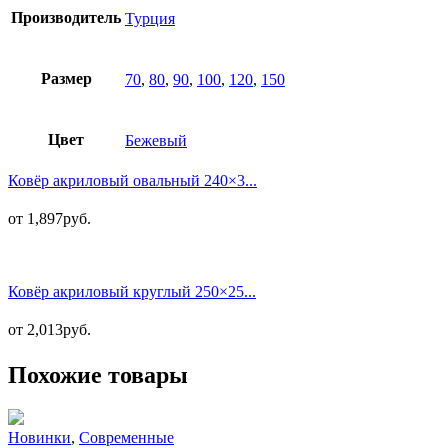
Производитель
Турция
Размер
70
,
80
,
90
,
100
,
120
,
150
Цвет
Бежевый
Ковёр акриловый овальный 240×3...
от
1,897
руб.
Ковёр акриловый круглый 250×25...
от
2,013
руб.
Похожие товары
Новинки
,
Современные