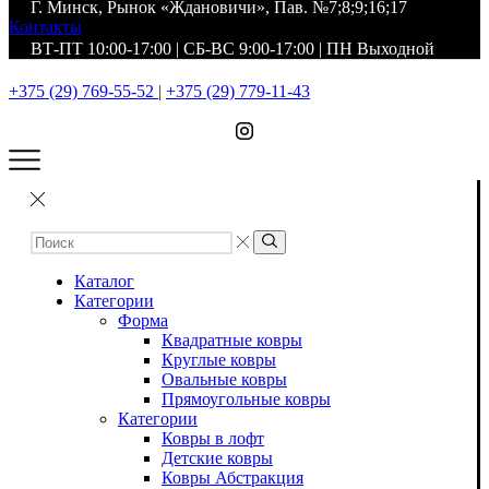
Г. Минск, Рынок «Ждановичи», Пав. №7;8;9;16;17
Контакты
ВТ-ПТ 10:00-17:00 | СБ-ВС 9:00-17:00 | ПН Выходной
+375 (29) 769-55-52
|
+375 (29) 779-11-43
Каталог
Категории
Форма
Квадратные ковры
Круглые ковры
Овальные ковры
Прямоугольные ковры
Категории
Ковры в лофт
Детские ковры
Ковры Абстракция