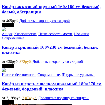
Ковёр вискозный круглый 160×160 см бежевый,
белый, абстракция
от
405
руб.
Добавить в корзину со скидкой
Скидка
Акция
,
Классические
,
Ниже себестоимости
,
Новинки
,
Современные
Ковёр акриловый 160×230 см бежевый, белый,
классика
от
638
руб.
372
руб.
Добавить в корзину со скидкой
Скидка
Ниже себестоимости
,
Современные
,
Шкуры натуральные
Ковёр из шерсть с шелком овальный 180×270 см
бежевый, бордовый, классика
от
3,198
руб.
2,074
руб.
Добавить в корзину со скидкой
Скидка