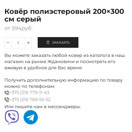
Ковёр полиэстеровый 200×300
см серый
от
594
руб.
ЗАКАЗАТЬ
Количество
Ковёр
Вы можете заказать любой ковер из каталога в наш
полиэстеровый
200×300
магазин на рынке Ждановичи и посмотреть его
см
вживую в удобное для Вас время.
серый
Получить дополнительную информацию по товару
можно по телефонам:
+375 (29) 779-11-43
+375 (29) 769-55-52
Или пишите нам в мессенджеры: