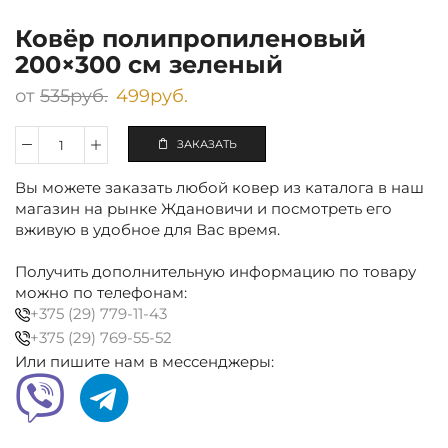
Ковёр полипропиленовый
200×300 см зеленый
от
535
руб.
499
руб.
ЗАКАЗАТЬ
Количество
Ковёр
Вы можете заказать любой ковер из каталога в наш
полипропиленовый
200×300
магазин на рынке Ждановичи и посмотреть его
см
вживую в удобное для Вас время.
зеленый
Получить дополнительную информацию по товару
можно по телефонам:
+375 (29) 779-11-43
+375 (29) 769-55-52
Или пишите нам в мессенджеры: