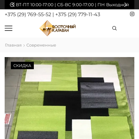
акты
ВТ-ПТ 10:00-17:00 | СБ-ВС 9:00-17:00 | ПН Выходной
+375 (29) 769-55-52
|
+375 (29) 779-11-43
Главная
Современные
СКИДКА