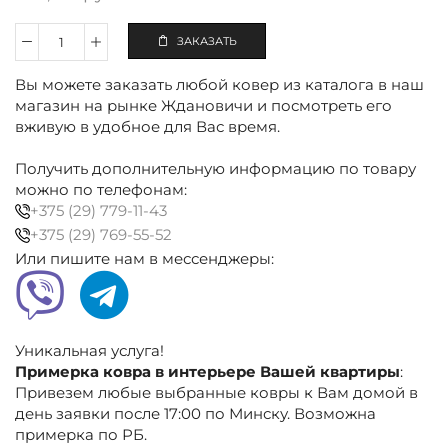
ЗАКАЗАТЬ
Количество
Ковёр
Вы можете заказать любой ковер из каталога в наш
полиэстеровый
300×400
магазин на рынке Ждановичи и посмотреть его
см
вживую в удобное для Вас время.
бежево-
коричневый,
Получить дополнительную информацию по товару
абстракция
можно по телефонам:
+375 (29) 779-11-43
+375 (29) 769-55-52
Или пишите нам в мессенджеры:
Уникальная услуга!
Примерка ковра в интерьере Вашей квартиры
:
Привезем любые выбранные ковры к Вам домой в
день заявки после 17:00 по Минску. Возможна
примерка по РБ.