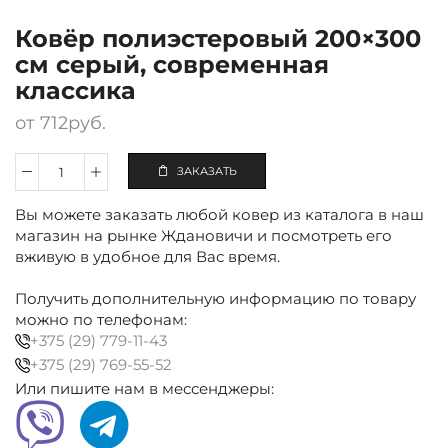
Ковёр полиэстеровый 200×300
см серый, современная
классика
от
712
руб.
ЗАКАЗАТЬ
Количество
Ковёр
Вы можете заказать любой ковер из каталога в наш
полиэстеровый
200×300
магазин на рынке Ждановичи и посмотреть его
см
вживую в удобное для Вас время.
серый,
современная
Получить дополнительную информацию по товару
классика
можно по телефонам:
+375 (29) 779-11-43
+375 (29) 769-55-52
Или пишите нам в мессенджеры: