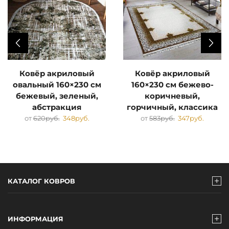
Ковёр акриловый
Ковёр акриловый
овальный 160×230 см
160×230 см бежево-
бежевый, зеленый,
коричневый,
абстракция
горчичный, классика
от
620
руб.
348
руб.
от
583
руб.
347
руб.
КАТАЛОГ КОВРОВ
ИНФОРМАЦИЯ