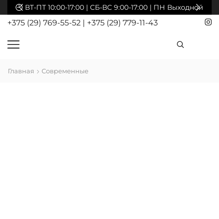
акты
ВТ-ПТ 10:00-17:00 | СБ-ВС 9:00-17:00 | ПН Выходной
+375 (29) 769-55-52
|
+375 (29) 779-11-43
Главная
Современные