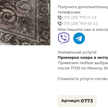
сирень,
фиолетовый,
Получить дополнительн
современная
телефонам:
классика
+375 (29) 779-11-43
+375 (29) 769-55-52
Или пишите нам в месс
Уникальная услуга!
Примерка ковра в инт
Привезем любые выбран
после 17:00 по Минску. 
Стоимость услуги согла
0773