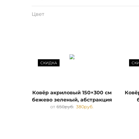
Цвет
СКИДКА
СК
Ковёр акриловый 150×300 см
Ковё
бежево зеленый, абстракция
от
650
руб.
380
руб.