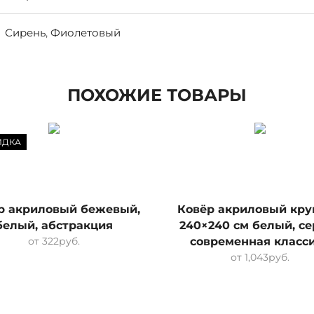
Сирень
,
Фиолетовый
ПОХОЖИЕ ТОВАРЫ
ИДКА
р акриловый бежевый,
Ковёр акриловый кру
белый, абстракция
240×240 см белый, се
от
322
руб.
современная класс
от
1,043
руб.