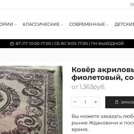
О
ГОРИИ
КЛАССИЧЕСКИЕ
СОВРЕМЕННЫЕ
ДЕТСКИ
ВТ-ПТ 10:00-17:00 | СБ-ВС 9:00-17:00 | ПН ВЫХОДНОЙ
Ковёр акриловы
фиолетовый, с
от
1,363
руб.
ЗАКАЗ
Количество
Ковёр
Вы можете заказать любо
акриловый
240×340
рынке Ждановичи и посм
см
время.