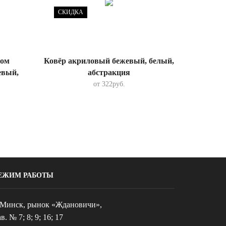
СКИДКА
СКИД
ком
Ковёр акриловый бежевый, белый,
Ковёр
евый,
абстракция
беже
от
322
руб.
ЕЖИМ РАБОТЫ
. Минск, рынок «Ждановичи»,
в. № 7; 8; 9; 16; 17