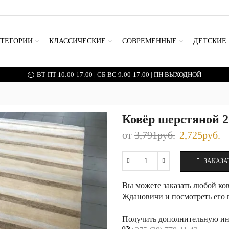
АТЕГОРИИ
КЛАССИЧЕСКИЕ
СОВРЕМЕННЫЕ
ДЕТСКИЕ
ВТ-ПТ 10:00-17:00 | СБ-ВС 9:00-17:00 | ПН ВЫХОДНОЙ
Ковёр шерстяной 2
от
3,791
руб.
2,725
руб.
ЗАКАЗА
Количество
Ковёр
Вы можете заказать любой ков
шерстяной
200×300
Ждановичи и посмотреть его 
см
Получить дополнительную ин