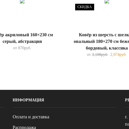
СКИДКА
ёр акриловый 160×230 см
Ковёр из шерсть с шел
серый, абстракция
овальный 180×270 см беж
бордовый, классика
от
870
руб.
от
3,198
руб.
2,074
руб.
ИНФОРМАЦИЯ
Р
Оплата и доставка
г
па
Распродажа