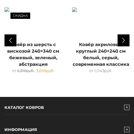
СКИДКА
Ковёр из шерсть с
Ковёр акриловый
вискозой 240×340 см
круглый 240×240 см
бежевый, зеленый,
белый, серый,
абстракция
современная классика
от
5,319
руб.
3,695
руб.
от
1,043
руб.
КАТАЛОГ КОВРОВ
ИНФОРМАЦИЯ