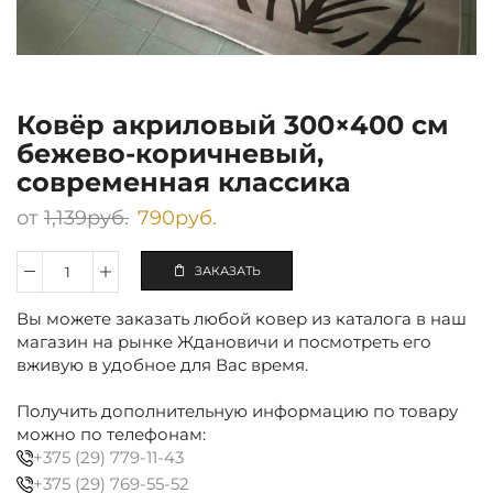
Ковёр акриловый 300×400 см
бежево-коричневый,
современная классика
от
1,139
руб.
790
руб.
ЗАКАЗАТЬ
Количество
Ковёр
Вы можете заказать любой ковер из каталога в наш
акриловый
300×400
магазин на рынке Ждановичи и посмотреть его
см
вживую в удобное для Вас время.
бежево-
коричневый,
Получить дополнительную информацию по товару
современная
можно по телефонам:
классика
+375 (29) 779-11-43
+375 (29) 769-55-52