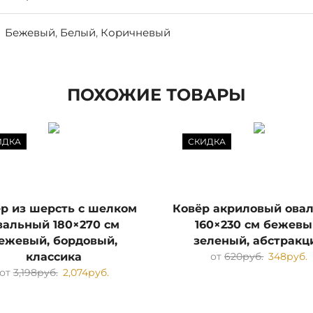
Бежевый
,
Белый
,
Коричневый
ПОХОЖИЕ ТОВАРЫ
ИДКА
СКИДКА
р из шерсть с шелком
Ковёр акриловый ова
вальный 180×270 см
160×230 см бежевы
ежевый, бордовый,
зеленый, абстракц
классика
от
620
руб.
348
руб.
от
3,198
руб.
2,074
руб.