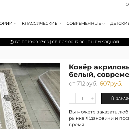
О
ГОРИИ
КЛАССИЧЕСКИЕ
СОВРЕМЕННЫЕ
ДЕТСКИ
ВТ-ПТ 10:00-17:00 | СБ-ВС 9:00-17:00 | ПН ВЫХОДНОЙ
Ковёр акриловы
белый, совреме
от
712
руб.
607
руб.
ЗАКАЗ
Количество
Ковёр
Вы можете заказать любо
акриловый
160×300
рынке Ждановичи и посм
см
время.