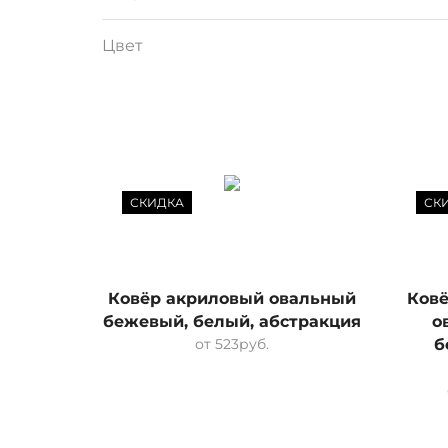
Цвет
СКИДКА
СК
Ковёр акриловый овальный
Ковё
бежевый, белый, абстракция
о
от
523
руб.
б