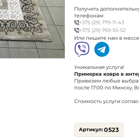
бежевый,
белый,
Получить дополнительн
современная
телефонам:
классика
+375 (29) 779-11-43
+375 (29) 769-55-52
Или пишите нам в месс
Уникальная услуга!
Примерка ковра в инт
Привезем любые выбран
после 17:00 по Минску. 
Стоимость услуги согла
0523