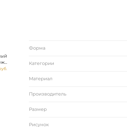
Форма
вый
ж...
Категории
руб.
Материал
Производитель
Размер
Рисунок