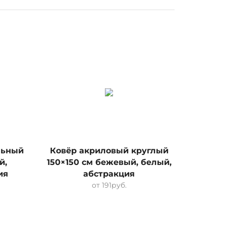
СКИД
льный
Ковёр акриловый круглый
Ковёр 
й,
150×150 см бежевый, белый,
кори
ия
абстракция
о
от
191
руб.