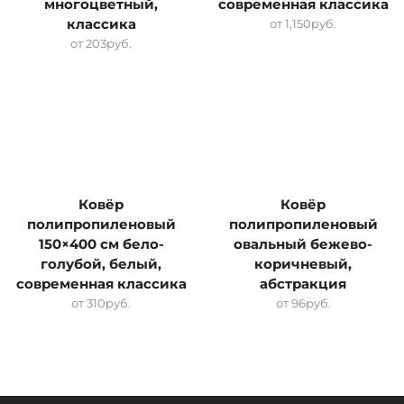
многоцветный,
современная классика
классика
от
1,150
руб.
от
203
руб.
Ковёр
Ковёр
полипропиленовый
полипропиленовый
150×400 см бело-
овальный бежево-
голубой, белый,
коричневый,
современная классика
абстракция
от
310
руб.
от
96
руб.