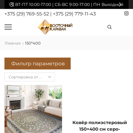
акты
ВТ-ПТ 10:00-17:00 | СБ-ВС 9:00-17:00 | ПН Выходной
+375 (29) 769-55-52
|
+375 (29) 779-11-43
Главная
150*400
Фильтр параметров
Ковёр полиэстеровый
150×400 см серо-