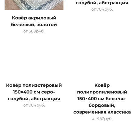
голубой, абстракция
от
704
руб.
Ковёр акриловый
бежевый, золотой
от
680
руб.
Ковёр полиэстеровый
Ковёр
150×400 см серо-
полипропиленовый
голубой, абстракция
150×400 см бежево-
от
704
руб.
бордовый,
современная классика
от
457
руб.