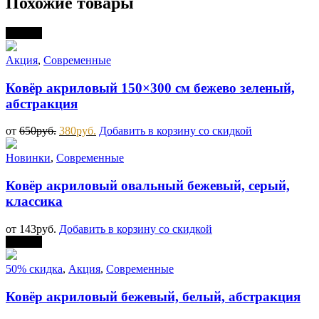
Похожие товары
Скидка
Акция
,
Современные
Ковёр акриловый 150×300 см бежево зеленый,
абстракция
от
650
руб.
380
руб.
Добавить в корзину со скидкой
Новинки
,
Современные
Ковёр акриловый овальный бежевый, серый,
классика
от
143
руб.
Добавить в корзину со скидкой
Скидка
50% скидка
,
Акция
,
Современные
Ковёр акриловый бежевый, белый, абстракция