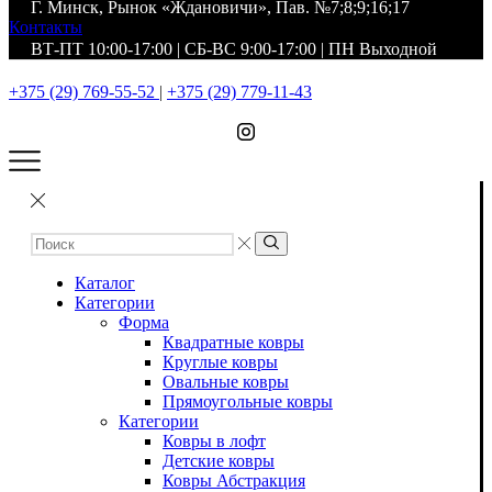
Г. Минск, Рынок «Ждановичи», Пав. №7;8;9;16;17
Контакты
ВТ-ПТ 10:00-17:00 | СБ-ВС 9:00-17:00 | ПН Выходной
+375 (29) 769-55-52
|
+375 (29) 779-11-43
Каталог
Категории
Форма
Квадратные ковры
Круглые ковры
Овальные ковры
Прямоугольные ковры
Категории
Ковры в лофт
Детские ковры
Ковры Абстракция