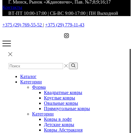
Г. Минск, Рынок «Ждановичи», Пав. №7;8;9;16;17
Контакты
ВТ-ПТ 10:00-17:00 | СБ-ВС 9:00-17:00 | ПН Выходной
+375 (29) 769-55-52
|
+375 (29) 779-11-43
Каталог
Категории
Форма
Квадратные ковры
Круглые ковры
Овальные ковры
Прямоугольные ковры
Категории
Ковры в лофт
Детские ковры
Ковры Абстракция