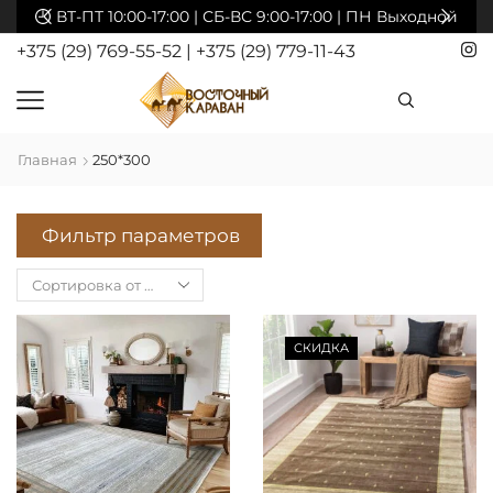
акты
ВТ-ПТ 10:00-17:00 | СБ-ВС 9:00-17:00 | ПН Выходной
+375 (29) 769-55-52
|
+375 (29) 779-11-43
Главная
250*300
Фильтр параметров
СКИДКА