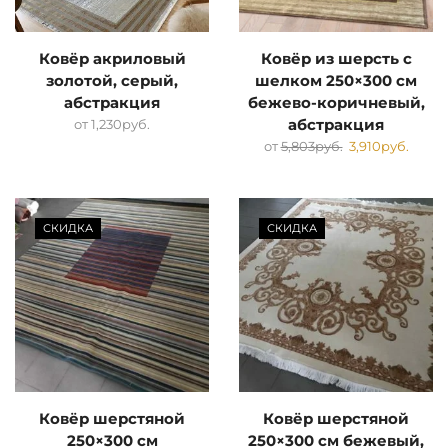
Ковёр акриловый
Ковёр из шерсть с
золотой, серый,
шелком 250×300 см
абстракция
бежево-коричневый,
от
1,230
руб.
абстракция
от
5,803
руб.
3,910
руб.
СКИДКА
СКИДКА
Ковёр шерстяной
Ковёр шерстяной
250×300 см
250×300 см бежевый,